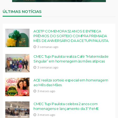
ÚLTIMAS NOTÍCIAS
ACETP COMEMORA 52 ANOS E ENTREGA
PRÊMIOS DO SORTEIO COMPRA PREMIADA
MÊS DE ANIVERSÁRIO DA ACE TUPI PAULISTA.
3 semanas ago
CMEC Tupi Paulista realiza Café “Maternidade
Singular” em homenagem às mães atípicas
3 semanas ago
ACE realiza sorteio especial em homenagem
ao Mês das Mães.
3 meses ago
CMEC Tupi Paulista celebra 2 anos com
homenagens e lançamento da 3ª FeME
3 meses ago