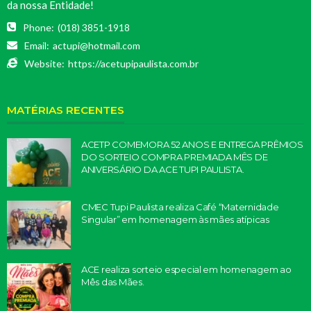
da nossa Entidade!
Phone:
(018) 3851-1918
Email:
actupi@hotmail.com
Website:
https://acetupipaulista.com.br
MATÉRIAS RECENTES
ACETP COMEMORA 52 ANOS E ENTREGA PRÊMIOS
DO SORTEIO COMPRA PREMIADA MÊS DE
ANIVERSÁRIO DA ACE TUPI PAULISTA.
CMEC Tupi Paulista realiza Café “Maternidade
Singular” em homenagem às mães atípicas
ACE realiza sorteio especial em homenagem ao
Mês das Mães.