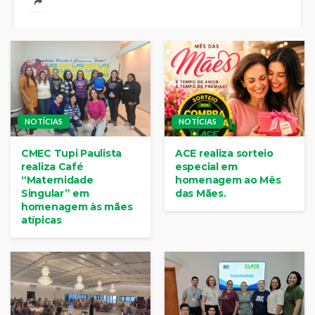
NOTÍCIAS
NOTÍCIAS
CMEC Tupi Paulista
ACE realiza sorteio
realiza Café
especial em
“Maternidade
homenagem ao Mês
Singular” em
das Mães.
homenagem às mães
atípicas