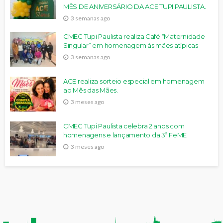
MÊS DE ANIVERSÁRIO DA ACE TUPI PAULISTA.
3 semanas ago
CMEC Tupi Paulista realiza Café “Maternidade
Singular” em homenagem às mães atípicas
3 semanas ago
ACE realiza sorteio especial em homenagem
ao Mês das Mães.
3 meses ago
CMEC Tupi Paulista celebra 2 anos com
homenagens e lançamento da 3ª FeME
3 meses ago