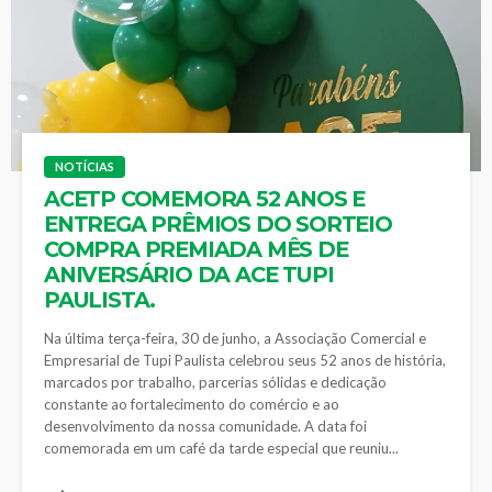
NOTÍCIAS
ACETP COMEMORA 52 ANOS E
ENTREGA PRÊMIOS DO SORTEIO
COMPRA PREMIADA MÊS DE
ANIVERSÁRIO DA ACE TUPI
PAULISTA.
Na última terça-feira, 30 de junho, a Associação Comercial e
Empresarial de Tupi Paulista celebrou seus 52 anos de história,
marcados por trabalho, parcerias sólidas e dedicação
constante ao fortalecimento do comércio e ao
desenvolvimento da nossa comunidade. A data foi
comemorada em um café da tarde especial que reuniu...