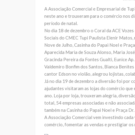
A Associação Comercial e Empresarial de Tup
neste ano e trouxeram para o comércio nos d
período de natal.
No dia 18 de dezembro o Coral da ACE Vozes 
Sociais do CMEC Tupi Paulista Elenir Matos, 
Nove de Julho, Casinha do Papai Noel e Praça
Aparecida Maria de Souza Alonso, Maria José S
Gracinda Pereira da Fontes Gualti, Eunice Ap
Valdemiro Bonfim dos Santos, Bianca Benite
cantor Edson no violão, alegrou lojistas, col
Já no dia 19 de dezembro a diversão foi por 
ajudantes visitaram as lojas do comércio que 
ano. Loja por loja, trouxeram alegria, diversã
total, 54 empresas associadas e não associad
também na Casinha do Papai Noel e Praça Dr. 
A Associação Comercial vem investindo cada 
comércio, fomentar as vendas e prestigiar os 