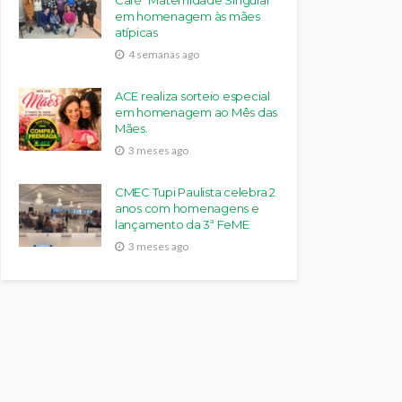
Café “Maternidade Singular”
em homenagem às mães
atípicas
4 semanas ago
ACE realiza sorteio especial
em homenagem ao Mês das
Mães.
3 meses ago
CMEC Tupi Paulista celebra 2
anos com homenagens e
lançamento da 3ª FeME
3 meses ago