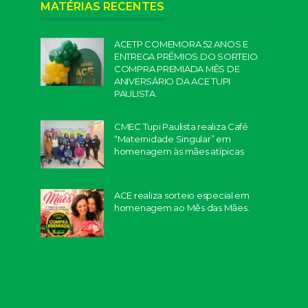
MATÉRIAS RECENTES
ACETP COMEMORA 52 ANOS E
ENTREGA PRÊMIOS DO SORTEIO
COMPRA PREMIADA MÊS DE
ANIVERSÁRIO DA ACE TUPI
PAULISTA.
CMEC Tupi Paulista realiza Café
“Maternidade Singular” em
homenagem às mães atípicas
ACE realiza sorteio especial em
homenagem ao Mês das Mães.