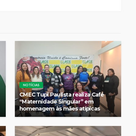
NOTÍCIAS
CMEC Tupi Paulista realiza Café
“Maternidade Singular” em
homenagem às mães atípicas