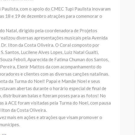
i Paulista, com o apoio do CMEC Tupi Paulista inovaram
ias 18 e 19 de dezembro atrações para comemorar o
do Natal, dirigido pela coordenadora de Projetos
realizou diversas apresentações musicais pela Avenida
 Dr. Ilton da Costa Oliveira. O Coral composto por
. Santos, Lucilene Alves Lopes, Luiz Natal Gualti,
. Souza Feboli, Aparecida de Fatima Chuman dos Santos,
s Pereira, Elenir Mattos da com acompanhamento do
aboradores e clientes com as diversas canções natalinas.
conta da Turma do Noel! Papai e Mamãe Noel e seus
estavam abertas durante o horário especial de final de
o, distribuíram balas e fizeram poses para as fotos! No
as à ACE foram visitadas pela Turma do Noel, com pausa
Ilton da Costa Oliveira.
vez mais em ações e atrações que visam promover o
munícipes.