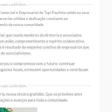
 após a publicidade..
omercial e Empresarial de Tupi Paulista
celebrou seus
arcerias sólidas e dedicação constante ao
mento da nossa comunidade.
l, que reuniu membros da diretoria e associados,
om união, comprometimento e espírito colaborativo.
s é resultado do empenho coletivo de empresários que
 do associativismo.
forçou o compromisso com o futuro: continuar
egócios locais, estimulem oportunidades e contribuam
 após a publicidade..
ória, nossa sincera gratidão. Que os próximos anos
izações e avanços para toda a comunidade.