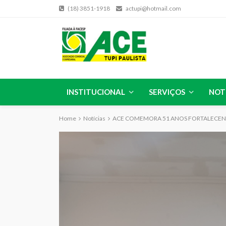
(18) 3851-1918
actupi@hotmail.com
INSTITUCIONAL
SERVIÇOS
NOT
Home
Notícias
ACE COMEMORA 51 ANOS FORTALECEND