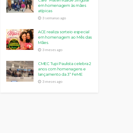
Café “Maternidade Singular”
em homenagem às mães
atípicas
3 semanas ago
ACE realiza sorteio especial
em homenagem ao Mês das
Mães.
3 meses ago
CMEC Tupi Paulista celebra 2
anos com homenagens e
lançamento da 3ª FeME
3 meses ago