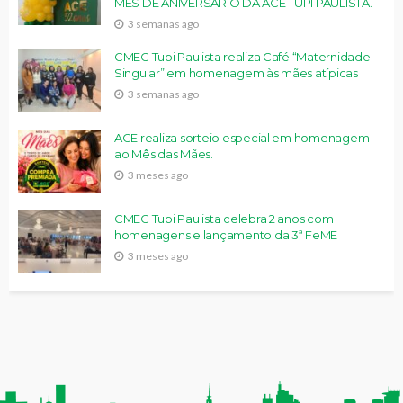
MÊS DE ANIVERSÁRIO DA ACE TUPI PAULISTA.
3 semanas ago
CMEC Tupi Paulista realiza Café “Maternidade
Singular” em homenagem às mães atípicas
3 semanas ago
ACE realiza sorteio especial em homenagem
ao Mês das Mães.
3 meses ago
CMEC Tupi Paulista celebra 2 anos com
homenagens e lançamento da 3ª FeME
3 meses ago