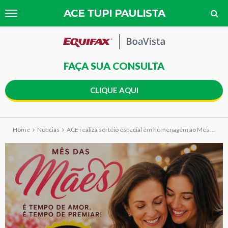
ACE TUPI PAULISTA
FAÇA SUA CONSULTA
CLIQUE AQUI
Home
Notícias
ACE realiza sorteio especial em homenagem ao Mês das Mães.