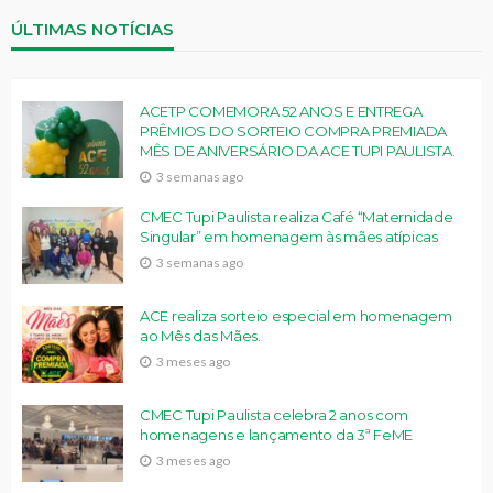
ÚLTIMAS NOTÍCIAS
ACETP COMEMORA 52 ANOS E ENTREGA
PRÊMIOS DO SORTEIO COMPRA PREMIADA
MÊS DE ANIVERSÁRIO DA ACE TUPI PAULISTA.
3 semanas ago
CMEC Tupi Paulista realiza Café “Maternidade
Singular” em homenagem às mães atípicas
3 semanas ago
ACE realiza sorteio especial em homenagem
ao Mês das Mães.
3 meses ago
CMEC Tupi Paulista celebra 2 anos com
homenagens e lançamento da 3ª FeME
3 meses ago