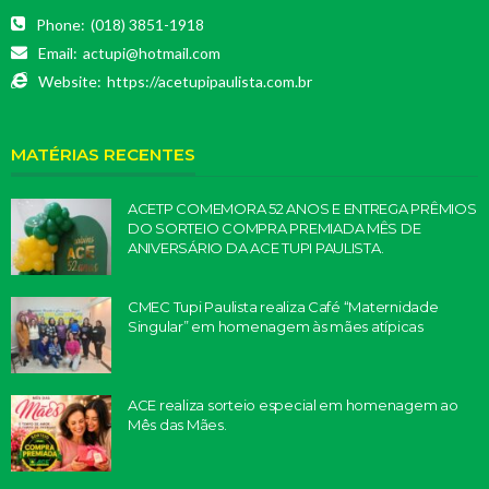
Phone:
(018) 3851-1918
Email:
actupi@hotmail.com
Website:
https://acetupipaulista.com.br
MATÉRIAS RECENTES
ACETP COMEMORA 52 ANOS E ENTREGA PRÊMIOS
DO SORTEIO COMPRA PREMIADA MÊS DE
ANIVERSÁRIO DA ACE TUPI PAULISTA.
CMEC Tupi Paulista realiza Café “Maternidade
Singular” em homenagem às mães atípicas
ACE realiza sorteio especial em homenagem ao
Mês das Mães.