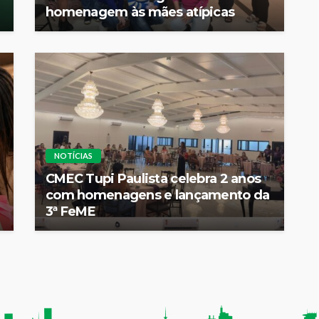
homenagem às mães atípicas
NOTÍCIAS
CMEC Tupi Paulista celebra 2 anos
com homenagens e lançamento da
3ª FeME