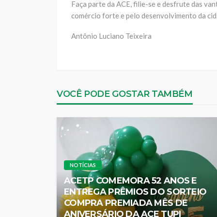
Faça parte da ACE, filie-se e desfrute das va
comércio forte e pelo desenvolvimento da cid
Antônio Luciano Teixeira
VOCÊ PODE GOSTAR TAMBÉM
NOTÍCIAS
ACETP COMEMORA 52 ANOS E
ENTREGA PRÊMIOS DO SORTEIO
COMPRA PREMIADA MÊS DE
ANIVERSÁRIO DA ACE TUPI