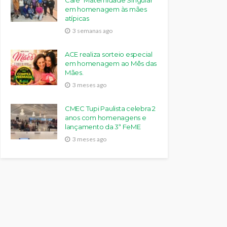
Café “Maternidade Singular”
em homenagem às mães
atípicas
3 semanas ago
ACE realiza sorteio especial
em homenagem ao Mês das
Mães.
3 meses ago
CMEC Tupi Paulista celebra 2
anos com homenagens e
lançamento da 3ª FeME
3 meses ago