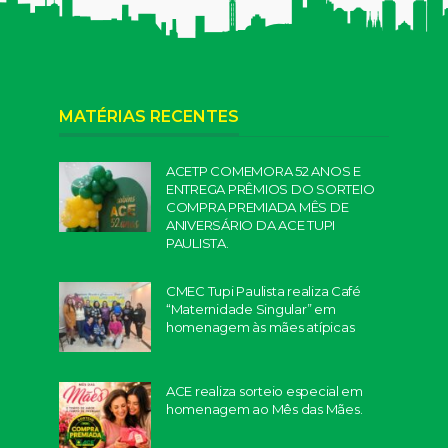
MATÉRIAS RECENTES
ACETP COMEMORA 52 ANOS E
ENTREGA PRÊMIOS DO SORTEIO
COMPRA PREMIADA MÊS DE
ANIVERSÁRIO DA ACE TUPI
PAULISTA.
CMEC Tupi Paulista realiza Café
“Maternidade Singular” em
homenagem às mães atípicas
ACE realiza sorteio especial em
homenagem ao Mês das Mães.