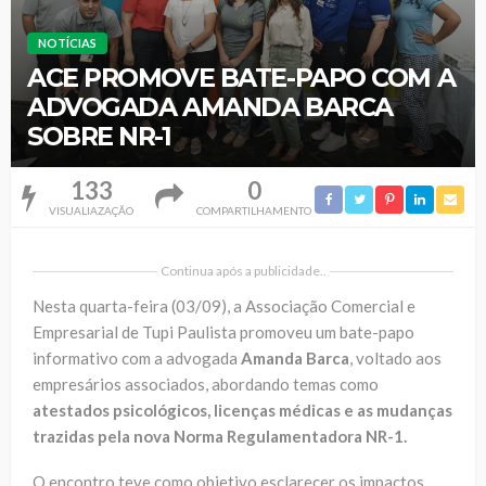
NOTÍCIAS
ACE PROMOVE BATE-PAPO COM A
ADVOGADA AMANDA BARCA
SOBRE NR-1
133
0
VISUALIAZAÇÃO
COMPARTILHAMENTO
Continua após a publicidade..
Nesta quarta-feira (03/09), a
Associação Comercial e
Empresarial de Tupi Paulista
promoveu um bate-papo
informativo com a advogada
Amanda Barca
, voltado aos
empresários associados, abordando temas como
atestados psicológicos, licenças médicas e as mudanças
trazidas pela nova Norma Regulamentadora NR-1.
O encontro teve como objetivo esclarecer os impactos