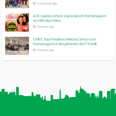
3 semanas ago
ACE realiza sorteio especial em homenagem
ao Mês das Mães.
3 meses ago
CMEC Tupi Paulista celebra 2 anos com
homenagens e lançamento da 3ª FeME
3 meses ago