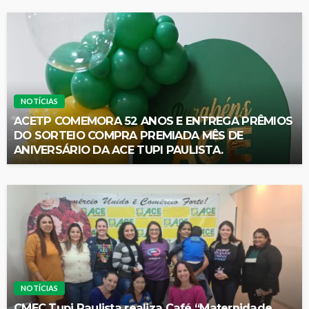
NOTÍCIAS
ACETP COMEMORA 52 ANOS E ENTREGA PRÊMIOS
DO SORTEIO COMPRA PREMIADA MÊS DE
ANIVERSÁRIO DA ACE TUPI PAULISTA.
NOTÍCIAS
CMEC Tupi Paulista realiza Café “Maternidade