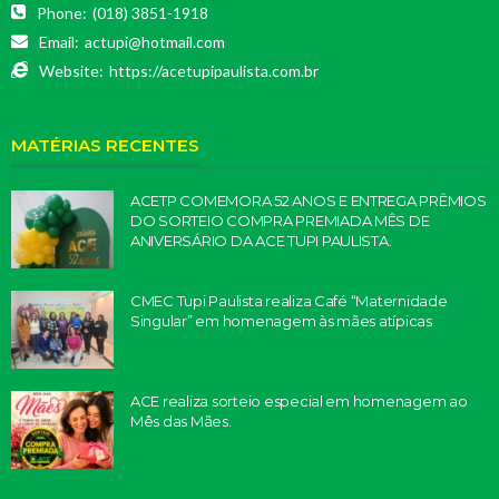
Phone:
(018) 3851-1918
Email:
actupi@hotmail.com
Website:
https://acetupipaulista.com.br
MATÉRIAS RECENTES
ACETP COMEMORA 52 ANOS E ENTREGA PRÊMIOS
DO SORTEIO COMPRA PREMIADA MÊS DE
ANIVERSÁRIO DA ACE TUPI PAULISTA.
CMEC Tupi Paulista realiza Café “Maternidade
Singular” em homenagem às mães atípicas
ACE realiza sorteio especial em homenagem ao
Mês das Mães.