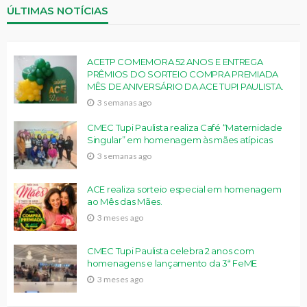
ÚLTIMAS NOTÍCIAS
ACETP COMEMORA 52 ANOS E ENTREGA
PRÊMIOS DO SORTEIO COMPRA PREMIADA
MÊS DE ANIVERSÁRIO DA ACE TUPI PAULISTA.
3 semanas ago
CMEC Tupi Paulista realiza Café “Maternidade
Singular” em homenagem às mães atípicas
3 semanas ago
ACE realiza sorteio especial em homenagem
ao Mês das Mães.
3 meses ago
CMEC Tupi Paulista celebra 2 anos com
homenagens e lançamento da 3ª FeME
3 meses ago