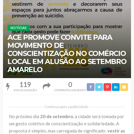
NOTÍCIAS
ACE PROMOVE CONVITE PARA
MOVIMENTO DE
CONSCIENTIZAÇÃO NO COMÉRCIO
LOCAL EM ALUSÃO AO SETEMBRO
AMARELO
119
0
VISUALIAZAÇÃO
COMPARTILHAMENTO
Continua após a publicidade..
No próximo dia
20 de setembro
, a cidade será tomada por
um gesto coletivo de conscientização e solidariedade. A
proposta é simples, mas carregada de significado:
vestir as