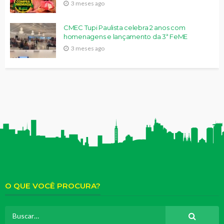
3 meses ago
CMEC Tupi Paulista celebra 2 anos com
homenagens e lançamento da 3ª FeME
3 meses ago
O QUE VOCÊ PROCURA?