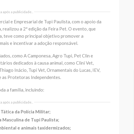
 após a publicidade..
cial e Empresarial de Tupi Paulista, com o apoio da
 realizou a 2ª edição da Feira Pet. O evento, que
a, teve como principal objetivo promover a
mais e incentivar a adoção responsável.
iados, como A Camponesa, Agro Tupi, Pet Clin e
ários dedicados à causa animal, como Clini Vet,
iago Inácio, Tupi Vet, Ornamentais do Lucas, IEV,
e as Protetoras Independentes.
a a família, incluindo:
 após a publicidade..
ática da Polícia Militar;
a Masculina de Tupi Paulista;
biental e animais taxidermizados;