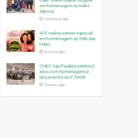
Café “Maternidade Singular”
em homenagem às mães
atípicas
3 semanas ago
ACE realiza sorteio especial
em homenagem ao Mês das
Mães.
3 meses ago
CMEC Tupi Paulista celebra 2
anos com homenagens e
lançamento da 3ª FeME
3 meses ago