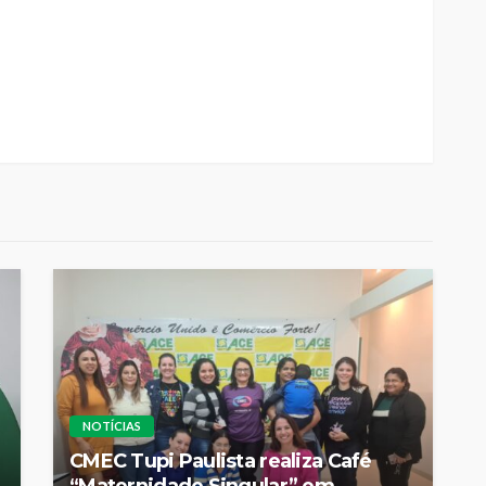
NOTÍCIAS
CMEC Tupi Paulista realiza Café
“Maternidade Singular” em