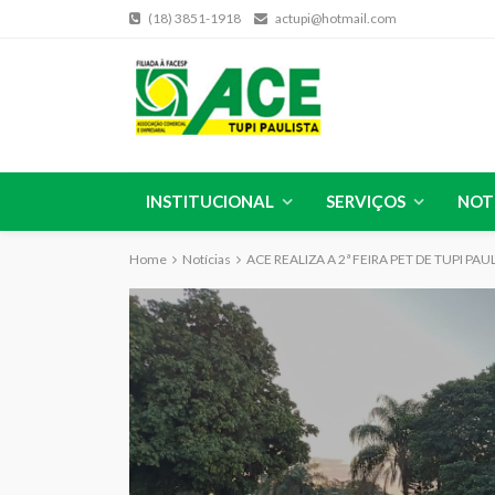
(18) 3851-1918
actupi@hotmail.com
INSTITUCIONAL
SERVIÇOS
NOT
Home
Notícias
ACE REALIZA A 2ª FEIRA PET DE TUPI PAU