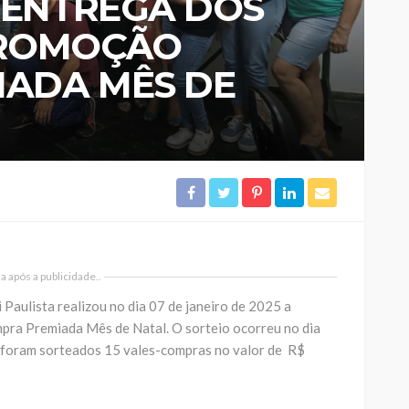
A ENTREGA DOS
PROMOÇÃO
ADA MÊS DE
 após a publicidade..
Paulista realizou no dia 07 de janeiro de 2025 a
ra Premiada Mês de Natal. O sorteio ocorreu no dia
foram sorteados 15 vales-compras no valor de R$