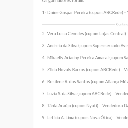
Os ganhadores foram:
1- Daine Gaspar Pereira (cupom ABCRede) –
Continua
2- Vera Lucia Cenedes (cupom Lojas Central) 
3- Andreia da Silva (cupom Supermercado Ave
4- Mikaelly Ariadny Pereira Amaral (cupom S
5- Zilda Novais Barros (cupom ABCRede) – V
6- Rosilene R. dos Santos (cupom Aliança Mó
7- Luzia S. da Silva (cupom ABCRede) – Vende
8- Tânia Araújo (cupom Nyati) – Vendedora Da
9- Letícia A. Lima (cupom Nova Ótica) – Vend