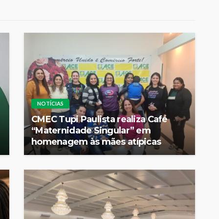
NOTÍCIAS
CMEC Tupi Paulista realiza Café
“Maternidade Singular” em
homenagem às mães atípicas