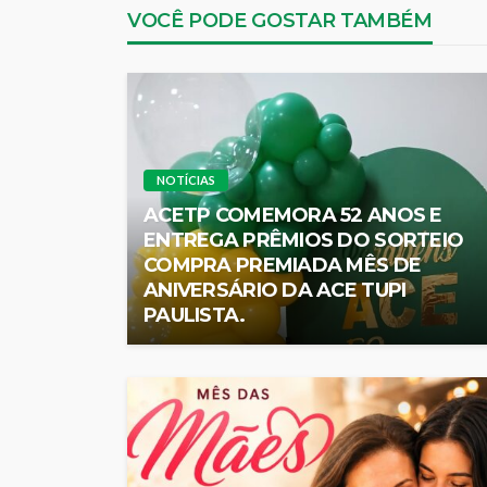
VOCÊ PODE GOSTAR TAMBÉM
NOTÍCIAS
ACETP COMEMORA 52 ANOS E
ENTREGA PRÊMIOS DO SORTEIO
COMPRA PREMIADA MÊS DE
ANIVERSÁRIO DA ACE TUPI
PAULISTA.