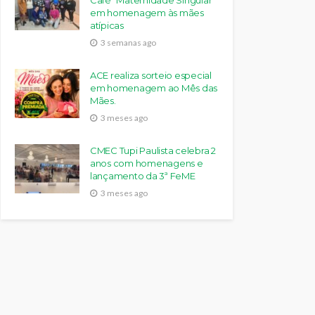
Café “Maternidade Singular”
em homenagem às mães
atípicas
3 semanas ago
ACE realiza sorteio especial
em homenagem ao Mês das
Mães.
3 meses ago
CMEC Tupi Paulista celebra 2
anos com homenagens e
lançamento da 3ª FeME
3 meses ago