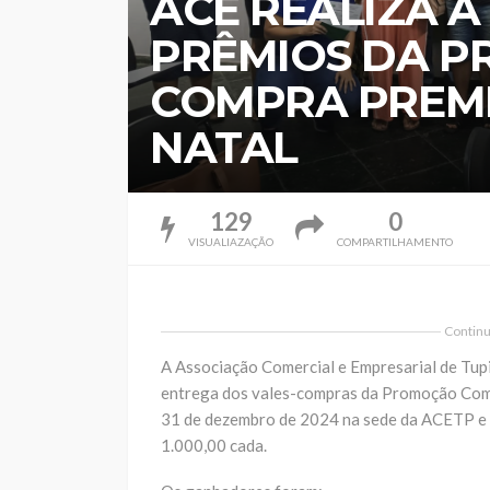
ACE REALIZA 
PRÊMIOS DA 
COMPRA PREMI
NATAL
129
0
VISUALIAZAÇÃO
COMPARTILHAMENTO
Continua
A Associação Comercial e Empresarial de Tupi 
entrega dos vales-compras da Promoção Comp
31 de dezembro de 2024 na sede da ACETP e 
1.000,00 cada.