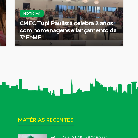
NOTÍCIAS
CMEC Tupi Paulista celebra 2 anos
com homenagens e lançamento da
3ª FeME
MATÉRIAS RECENTES
ACETP COMEMORA 52 ANOS E