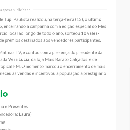
 após a publicidade..
 Tupi Paulista realizou, na terça-feira (13), o
último
5
, encerrando a campanha com a edição especial do Mês
rcio local ao longo de todo o ano, sorteou
10 vales-
 de prêmios destinados aos vendedores participantes.
 Mathias TV, e contou com a presença do presidente da
ciada
Vera Lúcia
, da loja Mais Barato Calçados, e de
Tropical FM. O momento marcou o encerramento de mais
leceu as vendas e incentivou a população a prestigiar o
io
ia e Presentes
endedora:
Laura
)
rma
rmais