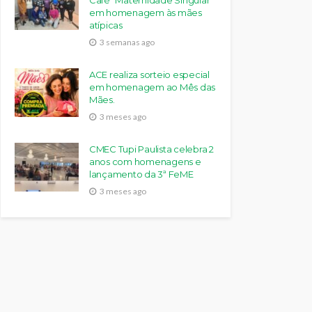
Café “Maternidade Singular”
em homenagem às mães
atípicas
3 semanas ago
ACE realiza sorteio especial
em homenagem ao Mês das
Mães.
3 meses ago
CMEC Tupi Paulista celebra 2
anos com homenagens e
lançamento da 3ª FeME
3 meses ago