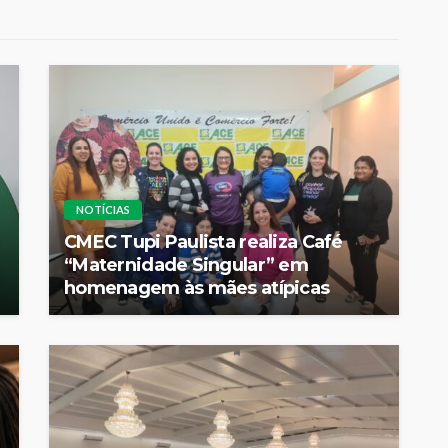
NOTÍCIAS
CMEC Tupi Paulista realiza Café
“Maternidade Singular” em
homenagem às mães atípicas