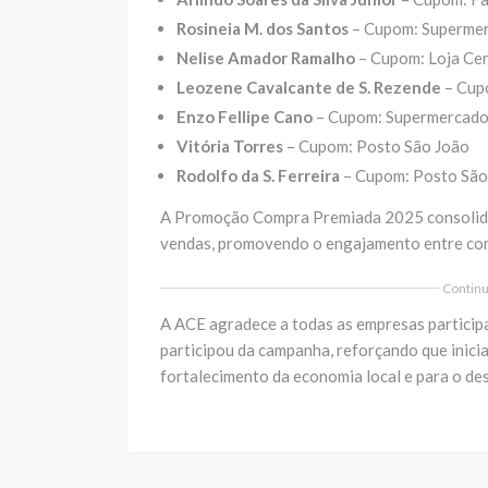
Rosineia M. dos Santos
– Cupom: Supermer
Nelise Amador Ramalho
– Cupom: Loja Cen
Leozene Cavalcante de S. Rezende
– Cup
Enzo Fellipe Cano
– Cupom: Supermercado
Vitória Torres
– Cupom: Posto São João
Rodolfo da S. Ferreira
– Cupom: Posto São
A Promoção Compra Premiada 2025 consolido
vendas, promovendo o engajamento entre com
Continua
A ACE agradece a todas as empresas particip
participou da campanha, reforçando que inici
fortalecimento da economia local e para o de