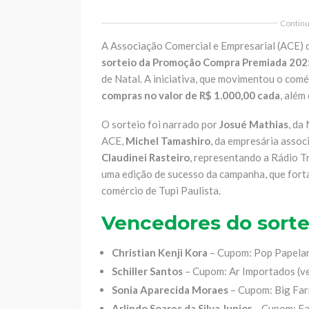
Continua
A Associação Comercial e Empresarial (ACE) de
sorteio da Promoção Compra Premiada 202
de Natal. A iniciativa, que movimentou o comé
compras no valor de R$ 1.000,00 cada
, além
O sorteio foi narrado por
Josué Mathias
, da
ACE,
Michel Tamashiro
, da empresária asso
Claudinei Rasteiro
, representando a Rádio 
uma edição de sucesso da campanha, que forta
comércio de Tupi Paulista.
Vencedores do sorte
Christian Kenji Kora
– Cupom: Pop Papelar
Schiller Santos
– Cupom: Ar Importados (v
Sonia Aparecida Moraes
– Cupom: Big Fa
Arlindo Soares da Silva Junior
– Cupom: Fa