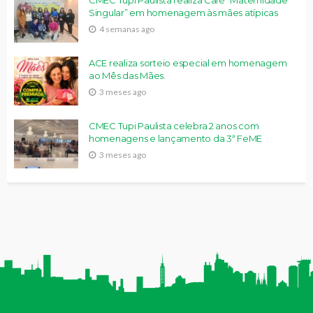
CMEC Tupi Paulista realiza Café “Maternidade
Singular” em homenagem às mães atípicas
4 semanas ago
ACE realiza sorteio especial em homenagem
ao Mês das Mães.
3 meses ago
CMEC Tupi Paulista celebra 2 anos com
homenagens e lançamento da 3ª FeME
3 meses ago