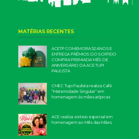
MATÉRIAS RECENTES
ACETP COMEMORA 52 ANOS E
ENTREGA PRÊMIOS DO SORTEIO
COMPRA PREMIADA MÊS DE
ANIVERSÁRIO DA ACE TUPI
PAULISTA.
CMEC Tupi Paulista realiza Café
“Maternidade Singular” em
homenagem às mães atípicas
ACE realiza sorteio especial em
homenagem ao Mês das Mães.