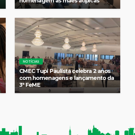
homenagem às mães atípicas
NOTÍCIAS
CMEC Tupi Paulista celebra 2 anos
com homenagens e lançamento da
3ª FeME