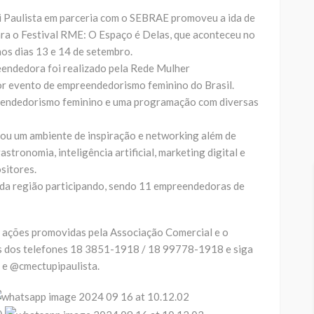
i Paulista em parceria com o SEBRAE promoveu a ida de
ra o Festival RME: O Espaço é Delas, que aconteceu no
os dias 13 e 14 de setembro.
eendedora foi realizado pela Rede Mulher
r evento de empreendedorismo feminino do Brasil.
eendedorismo feminino e uma programação com diversas
ou um ambiente de inspiração e networking além de
tronomia, inteligência artificial, marketing digital e
sitores.
da região participando, sendo 11 empreendedoras de
e ações promovidas pela Associação Comercial e o
s dos telefones 18 3851-1918 / 18 99778-1918 e siga
 e @cmectupipaulista.