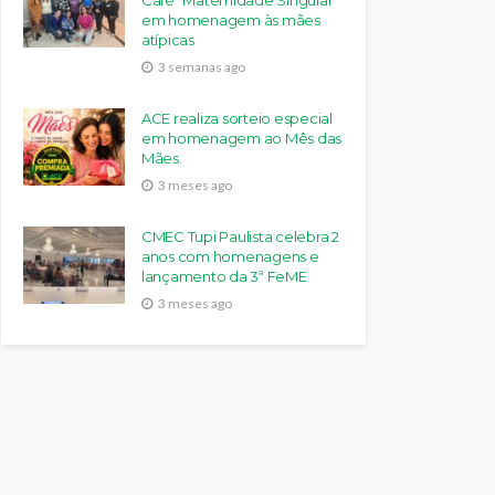
Café “Maternidade Singular”
em homenagem às mães
atípicas
3 semanas ago
ACE realiza sorteio especial
em homenagem ao Mês das
Mães.
3 meses ago
CMEC Tupi Paulista celebra 2
anos com homenagens e
lançamento da 3ª FeME
3 meses ago