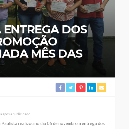
A ENTREGA DOS
PROMOÇÃO
IADA MÊS DAS
 após a publicidade..
 Paulista realizou no dia 06 de novembro a entrega dos