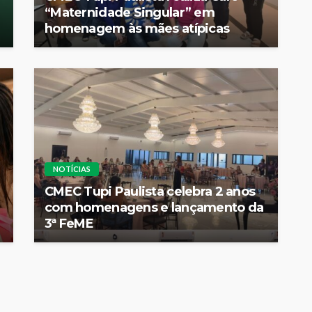
“Maternidade Singular” em
homenagem às mães atípicas
NOTÍCIAS
CMEC Tupi Paulista celebra 2 anos
com homenagens e lançamento da
3ª FeME