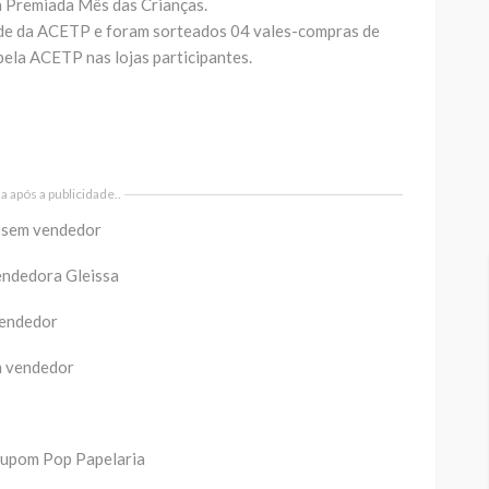
 Premiada Mês das Crianças.
ede da ACETP e foram sorteados 04 vales-compras de
pela ACETP nas lojas participantes.
 após a publicidade..
 sem vendedor
endedora Gleissa
vendedor
m vendedor
cupom Pop Papelaria