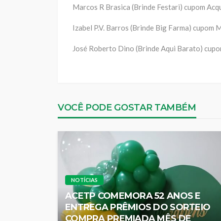
Marcos R Brasica (Brinde Festari) cupom Acq
Izabel P.V. Barros (Brinde Big Farma) cupom 
José Roberto Dino (Brinde Aqui Barato) cup
VOCÊ PODE GOSTAR TAMBÉM
NOTÍCIAS
ACETP COMEMORA 52 ANOS E
ENTREGA PRÊMIOS DO SORTEIO
COMPRA PREMIADA MÊS DE