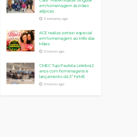
Café “Maternidade Singular”
em homenagem às mães
atípicas
3 semanas ago
ACE realiza sorteio especial
em homenagem ao Mês das
Mães.
3 meses ago
CMEC Tupi Paulista celebra 2
anos com homenagens e
lançamento da 3ª FeME
3 meses ago