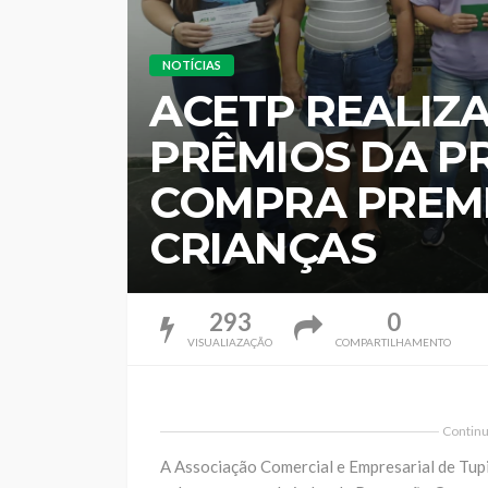
NOTÍCIAS
ACETP REALIZ
PRÊMIOS DA 
COMPRA PREM
CRIANÇAS
293
0
VISUALIAZAÇÃO
COMPARTILHAMENTO
Continua
A Associação Comercial e Empresarial de Tupi