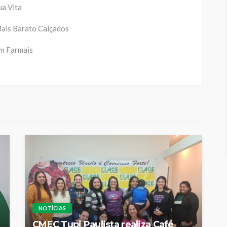
ua Vita
Mais Barato Calçados
om Farmais
NOTÍCIAS
CMEC Tupi Paulista realiza Café