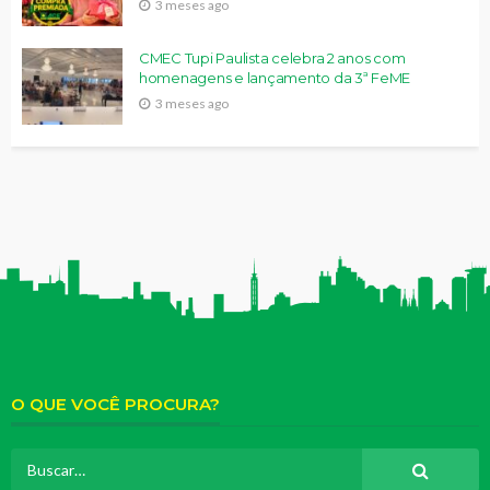
3 meses ago
CMEC Tupi Paulista celebra 2 anos com
homenagens e lançamento da 3ª FeME
3 meses ago
O QUE VOCÊ PROCURA?