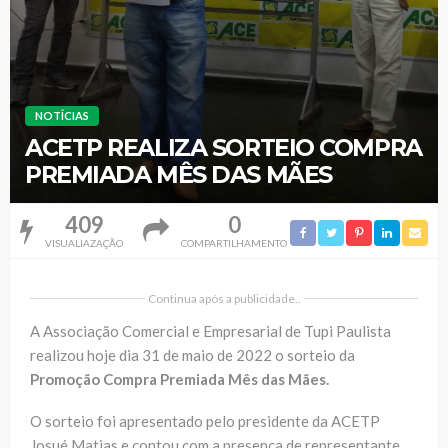
NOTÍCIAS
ACETP REALIZA SORTEIO COMPRA
PREMIADA MÊS DAS MÃES
409
0
VISUALIAZAÇÃO
COMPARTILHAMENTO
Continua após a publicidade..
A Associação Comercial e Empresarial de Tupi Paulista
realizou hoje dia 31 de maio de 2022 o sorteio da
Promoção Compra Premiada Mês das Mães.
O sorteio foi apresentado pelo presidente da ACETP
Josué Matias e contou com a presença de representante