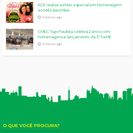
ACE realiza sorteio especial em homenagem
ao Mês das Mães.
3 meses ago
CMEC Tupi Paulista celebra 2 anos com
homenagens e lançamento da 3ª FeME
3 meses ago
O QUE VOCÊ PROCURA?