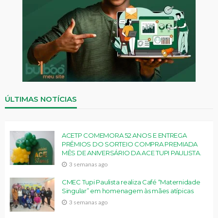
ÚLTIMAS NOTÍCIAS
ACETP COMEMORA 52 ANOS E ENTREGA
PRÊMIOS DO SORTEIO COMPRA PREMIADA
MÊS DE ANIVERSÁRIO DA ACE TUPI PAULISTA.
3 semanas ago
CMEC Tupi Paulista realiza Café “Maternidade
Singular” em homenagem às mães atípicas
3 semanas ago