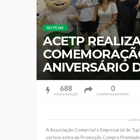
NOTÍCIAS
ACETP REALIZA
COMEMORAÇÃO
ANIVERSÁRIO D
688
0
VISUALIAZAÇÃO
COMPARTILHAMENTO
Continua
A Associação Comercial e Empresarial de Tupi 
sorteio extra da Promoção Compra Premiada