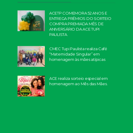
ACETP COMEMORA 52 ANOS E
ENTREGA PRÊMIOS DO SORTEIO
COMPRA PREMIADA MÊS DE
ANIVERSÁRIO DA ACE TUPI
PAULISTA.
CMEC Tupi Paulista realiza Café
“Maternidade Singular” em
homenagem às mães atípicas
ACE realiza sorteio especial em
homenagem ao Mês das Mães.