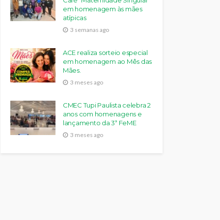
Café “Maternidade Singular”
em homenagem às mães
atípicas
3 semanas ago
ACE realiza sorteio especial
em homenagem ao Mês das
Mães.
3 meses ago
CMEC Tupi Paulista celebra 2
anos com homenagens e
lançamento da 3ª FeME
3 meses ago