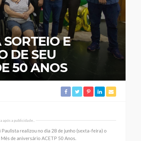
 SORTEIO E
 DE SEU
E 50 ANOS
 após a publicidade..
Paulista realizou no dia 28 de junho (sexta-feira) o
 Mês de aniversário ACETP 50 Anos.