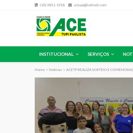
(18) 3851-1918
actupi@hotmail.com
INSTITUCIONAL
SERVIÇOS
NOT
Home
Notícias
ACETP REALIZA SORTEIO E COMEMORAÇ