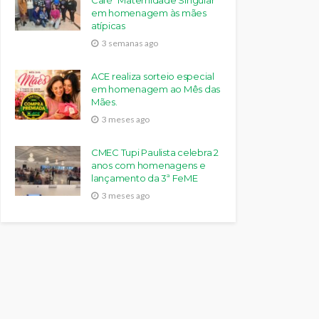
Café “Maternidade Singular”
em homenagem às mães
atípicas
3 semanas ago
ACE realiza sorteio especial
em homenagem ao Mês das
Mães.
3 meses ago
CMEC Tupi Paulista celebra 2
anos com homenagens e
lançamento da 3ª FeME
3 meses ago