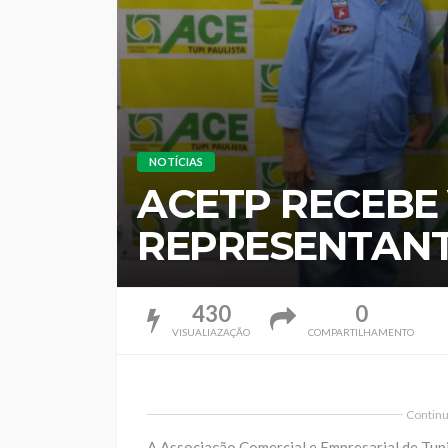
NOTÍCIAS
ACETP RECEBE 
REPRESENTANT
430
0
VISUALIAZAÇÃO
COMPARTILHAMENTO
Continua
A Associação Comercial e Empresarial de Tupi