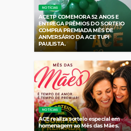
NOTÍCIAS
ACETP COMEMORA 52 ANOS E
ENTREGA PRÊMIOS DO SORTEIO
COMPRA PREMIADA MÊS DE
ANIVERSÁRIO DA ACE TUPI
PAULISTA.
NOTÍCIAS
ACE realiza sorteio especial em
homenagem ao Mês das Mães.