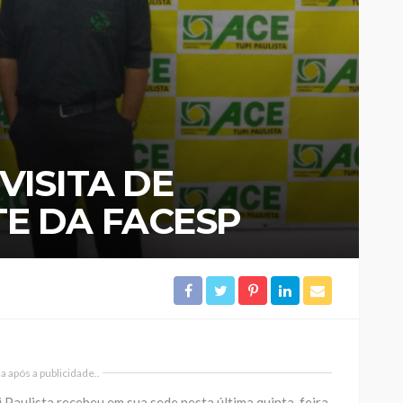
VISITA DE
E DA FACESP
 após a publicidade..
 Paulista recebeu em sua sede nesta última quinta-feira