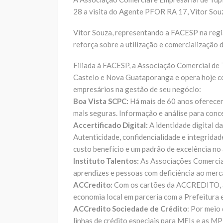
28 a visita do Agente PFOR RA 17, Vitor Sou
Vitor Souza, representando a FACESP na reg
reforça sobre a utilização e comercialização
Filiada à FACESP, a Associação Comercial de
Castelo e Nova Guataporanga e opera hoje co
empresários na gestão de seu negócio:
Boa Vista SCPC:
Há mais de 60 anos oferecen
mais seguras. Informação e análise para conc
Accertificado Digital:
A identidade digital da
Autenticidade, confidencialidade e integridad
custo benefício e um padrão de excelência no
Instituto Talentos:
As Associações Comerciai
aprendizes e pessoas com deficiência ao merc
ACCredito:
Com os cartões da ACCREDITO, a
economia local em parceria com a Prefeitura 
ACCredito Sociedade de Crédito
: Por meio
linhas de crédito especiais para MEIs e as M