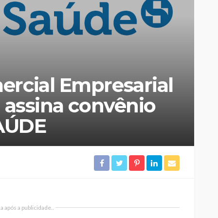
ercial Empresarial
a assina convênio
AÚDE
 após a publicidade..