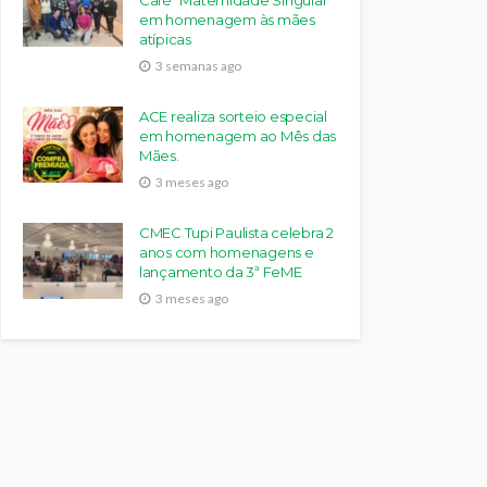
Café “Maternidade Singular”
em homenagem às mães
atípicas
3 semanas ago
ACE realiza sorteio especial
em homenagem ao Mês das
Mães.
3 meses ago
CMEC Tupi Paulista celebra 2
anos com homenagens e
lançamento da 3ª FeME
3 meses ago