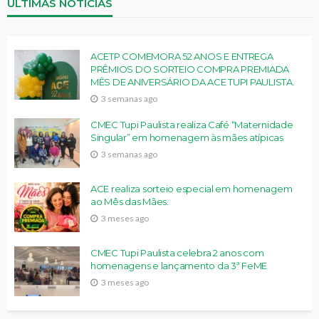
ÚLTIMAS NOTÍCIAS
ACETP COMEMORA 52 ANOS E ENTREGA
PRÊMIOS DO SORTEIO COMPRA PREMIADA
MÊS DE ANIVERSÁRIO DA ACE TUPI PAULISTA.
3 semanas ago
CMEC Tupi Paulista realiza Café “Maternidade
Singular” em homenagem às mães atípicas
3 semanas ago
ACE realiza sorteio especial em homenagem
ao Mês das Mães.
3 meses ago
CMEC Tupi Paulista celebra 2 anos com
homenagens e lançamento da 3ª FeME
3 meses ago