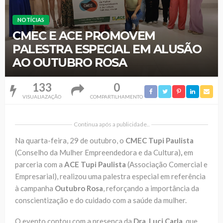
NOTÍCIAS
CMEC E ACE PROMOVEM
PALESTRA ESPECIAL EM ALUSÃO
AO OUTUBRO ROSA
133
0
VISUALIAZAÇÃO
COMPARTILHAMENTO
Continua após a publicidade..
Na quarta-feira, 29 de outubro, o
CMEC Tupi Paulista
(Conselho da Mulher Empreendedora e da Cultura)
,
em
parceria com a
ACE Tupi Paulista
(Associação Comercial e
Empresarial), realizou uma palestra especial em referência
à campanha
Outubro Rosa
, reforçando a importância da
conscientização e do cuidado com a saúde da mulher.
O evento contou com a presença da
Dra. Luci Carla
, que