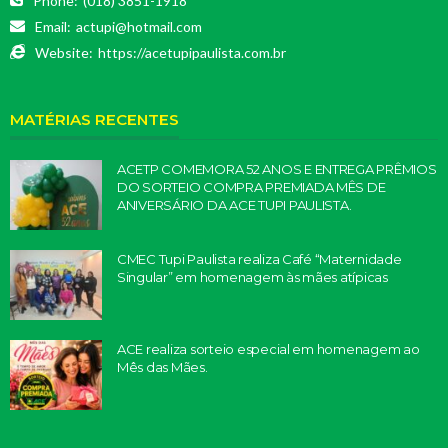
Phone:
(018) 3851-1918
Email:
actupi@hotmail.com
Website:
https://acetupipaulista.com.br
MATÉRIAS RECENTES
ACETP COMEMORA 52 ANOS E ENTREGA PRÊMIOS
DO SORTEIO COMPRA PREMIADA MÊS DE
ANIVERSÁRIO DA ACE TUPI PAULISTA.
CMEC Tupi Paulista realiza Café “Maternidade
Singular” em homenagem às mães atípicas
ACE realiza sorteio especial em homenagem ao
Mês das Mães.