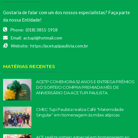
Gostaria de falar com um dos nossos especialistas? Faça parte
da nossa Entidade!
Phone:
(018) 3851-1918
Email:
actupi@hotmail.com
Website:
https://acetupipaulista.com.br
MATÉRIAS RECENTES
ACETP COMEMORA 52 ANOS E ENTREGA PRÊMIOS
DO SORTEIO COMPRA PREMIADA MÊS DE
ANIVERSÁRIO DA ACE TUPI PAULISTA.
CMEC Tupi Paulista realiza Café “Maternidade
Singular” em homenagem às mães atípicas
ACE realiza sorteio especial em homenagem ao