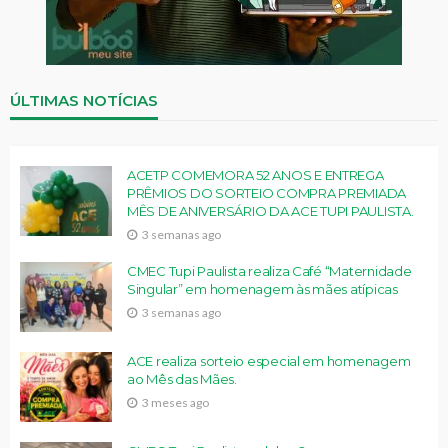
ÚLTIMAS NOTÍCIAS
ACETP COMEMORA 52 ANOS E ENTREGA
PRÊMIOS DO SORTEIO COMPRA PREMIADA
MÊS DE ANIVERSÁRIO DA ACE TUPI PAULISTA.
3 semanas ago
CMEC Tupi Paulista realiza Café “Maternidade
Singular” em homenagem às mães atípicas
3 semanas ago
ACE realiza sorteio especial em homenagem
ao Mês das Mães.
3 meses ago