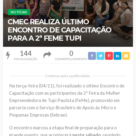
NOTÍCIAS
CMEC REALIZA ÚLTIMO
ENCONTRO DE CAPACITAÇÃO
PARA A 2ª FEME TUPI
144
0
VISUALIAZAÇÃO
COMPARTILHAMENTO
Continua após a publicidade..
Na terça-feira (04/11), foi realizado o último Encontro de
Capacitação com as participantes da 2ª Feira da Mulher
Empreendedora de Tupi Paulista (FeMe), promovido em
parceria com o Serviço Brasileiro de Apoio às Micro e
Pequenas Empresas (Sebrae).
O encontro marcou a etapa final de preparação para o
grande evento, que acontecerá
neste sábado
, reunindo