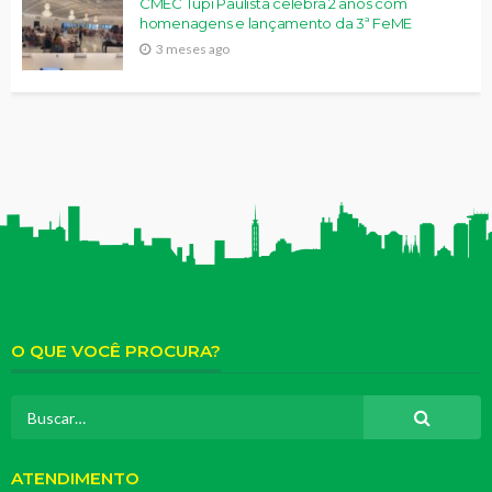
CMEC Tupi Paulista celebra 2 anos com
homenagens e lançamento da 3ª FeME
3 meses ago
O QUE VOCÊ PROCURA?
ATENDIMENTO