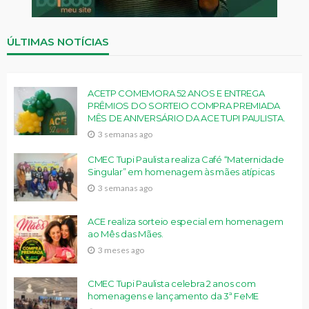
ÚLTIMAS NOTÍCIAS
ACETP COMEMORA 52 ANOS E ENTREGA
PRÊMIOS DO SORTEIO COMPRA PREMIADA
MÊS DE ANIVERSÁRIO DA ACE TUPI PAULISTA.
3 semanas ago
CMEC Tupi Paulista realiza Café “Maternidade
Singular” em homenagem às mães atípicas
3 semanas ago
ACE realiza sorteio especial em homenagem
ao Mês das Mães.
3 meses ago
CMEC Tupi Paulista celebra 2 anos com
homenagens e lançamento da 3ª FeME