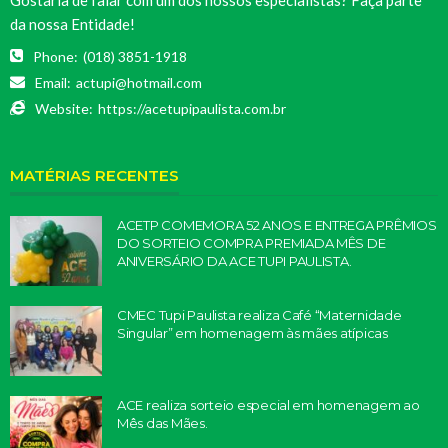
Gostaria de falar com um dos nossos especialistas? Faça parte
da nossa Entidade!
Phone:
(018) 3851-1918
Email:
actupi@hotmail.com
Website:
https://acetupipaulista.com.br
MATÉRIAS RECENTES
ACETP COMEMORA 52 ANOS E ENTREGA PRÊMIOS
DO SORTEIO COMPRA PREMIADA MÊS DE
ANIVERSÁRIO DA ACE TUPI PAULISTA.
CMEC Tupi Paulista realiza Café “Maternidade
Singular” em homenagem às mães atípicas
ACE realiza sorteio especial em homenagem ao
Mês das Mães.