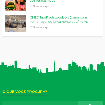
ao Mês das Mães.
3 meses ago
CMEC Tupi Paulista celebra 2 anos com
homenagens e lançamento da 3ª FeME
3 meses ago
O QUE VOCÊ PROCURA?