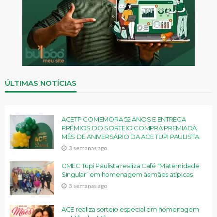
ÚLTIMAS NOTÍCIAS
ACETP COMEMORA 52 ANOS E ENTREGA
PRÊMIOS DO SORTEIO COMPRA PREMIADA
MÊS DE ANIVERSÁRIO DA ACE TUPI PAULISTA.
3 semanas ago
CMEC Tupi Paulista realiza Café “Maternidade
Singular” em homenagem às mães atípicas
3 semanas ago
ACE realiza sorteio especial em homenagem