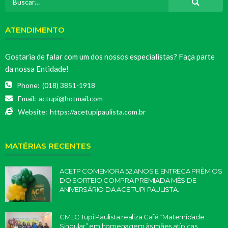
ATENDIMENTO
Gostaria de falar com um dos nossos especialistas? Faça parte
da nossa Entidade!
Phone:
(018) 3851-1918
Email:
actupi@hotmail.com
Website:
https://acetupipaulista.com.br
MATÉRIAS RECENTES
ACETP COMEMORA 52 ANOS E ENTREGA PRÊMIOS
DO SORTEIO COMPRA PREMIADA MÊS DE
ANIVERSÁRIO DA ACE TUPI PAULISTA.
CMEC Tupi Paulista realiza Café “Maternidade
Singular” em homenagem às mães atípicas