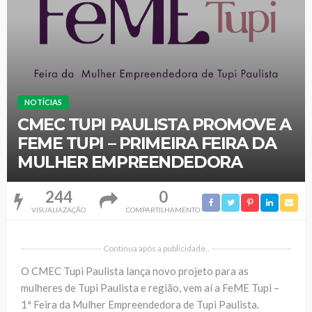
NOTÍCIAS
CMEC TUPI PAULISTA PROMOVE A
FEME TUPI – PRIMEIRA FEIRA DA
MULHER EMPREENDEDORA
244
0
VISUALIAZAÇÃO
COMPARTILHAMENTO
Continua após a publicidade..
O CMEC Tupi Paulista lança novo projeto para as
mulheres de Tupi Paulista e região, vem aí a FeME Tupi –
1ª Feira da Mulher Empreendedora de Tupi Paulista.