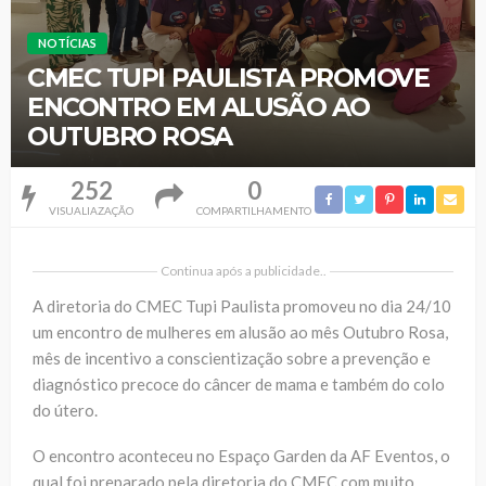
NOTÍCIAS
CMEC TUPI PAULISTA PROMOVE
ENCONTRO EM ALUSÃO AO
OUTUBRO ROSA
252
0
VISUALIAZAÇÃO
COMPARTILHAMENTO
Continua após a publicidade..
A diretoria do CMEC Tupi Paulista promoveu no dia 24/10
um encontro de mulheres em alusão ao mês Outubro Rosa,
mês de incentivo a conscientização sobre a prevenção e
diagnóstico precoce do câncer de mama e também do colo
do útero.
O encontro aconteceu no Espaço Garden da AF Eventos, o
qual foi preparado pela diretoria do CMEC com muito