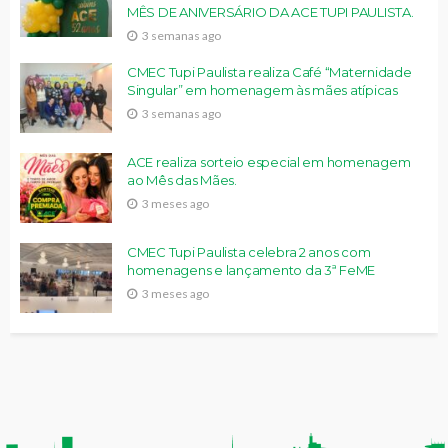
MÊS DE ANIVERSÁRIO DA ACE TUPI PAULISTA.
3 semanas ago
CMEC Tupi Paulista realiza Café “Maternidade
Singular” em homenagem às mães atípicas
3 semanas ago
ACE realiza sorteio especial em homenagem
ao Mês das Mães.
3 meses ago
CMEC Tupi Paulista celebra 2 anos com
homenagens e lançamento da 3ª FeME
3 meses ago