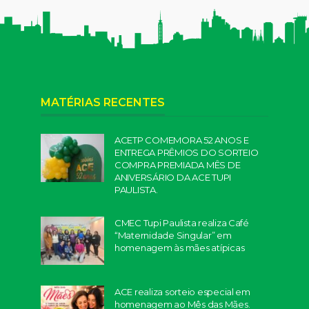
MATÉRIAS RECENTES
ACETP COMEMORA 52 ANOS E
ENTREGA PRÊMIOS DO SORTEIO
COMPRA PREMIADA MÊS DE
ANIVERSÁRIO DA ACE TUPI
PAULISTA.
CMEC Tupi Paulista realiza Café
“Maternidade Singular” em
homenagem às mães atípicas
ACE realiza sorteio especial em
homenagem ao Mês das Mães.