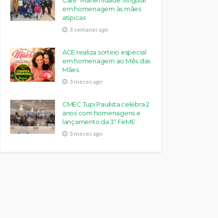
Café “Maternidade Singular”
em homenagem às mães
atípicas
3 semanas ago
ACE realiza sorteio especial
em homenagem ao Mês das
Mães.
3 meses ago
CMEC Tupi Paulista celebra 2
anos com homenagens e
lançamento da 3ª FeME
3 meses ago