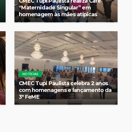
CMEC Tupi Paulista realiza Café
“Maternidade Singular” em
homenagem às mães atípicas
NOTÍCIAS
CMEC Tupi Paulista celebra 2 anos
com homenagens e lançamento da
3ª FeME