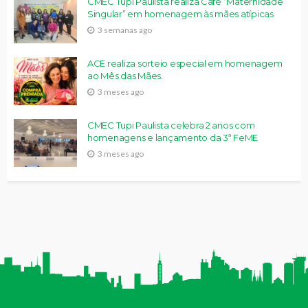
CMEC Tupi Paulista realiza Café “Maternidade
Singular” em homenagem às mães atípicas
3 semanas ago
ACE realiza sorteio especial em homenagem
ao Mês das Mães.
3 meses ago
CMEC Tupi Paulista celebra 2 anos com
homenagens e lançamento da 3ª FeME
3 meses ago