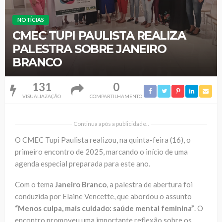
NOTÍCIAS
CMEC TUPI PAULISTA REALIZA
PALESTRA SOBRE JANEIRO
BRANCO
131
0
VISUALIAZAÇÃO
COMPARTILHAMENTO
Continua após a publicidade..
O CMEC Tupi Paulista realizou, na quinta-feira (16), o
primeiro encontro de 2025, marcando o início de uma
agenda especial preparada para este ano.
Com o tema
Janeiro Branco
, a palestra de abertura foi
conduzida por Elaine Vencette, que abordou o assunto
“Menos culpa, mais cuidado: saúde mental feminina”
. O
encontro promoveu uma importante reflexão sobre os