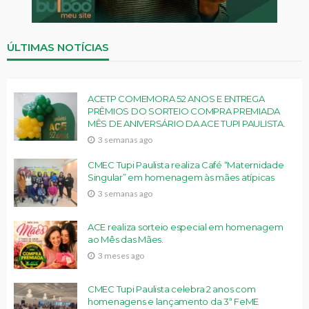
ÚLTIMAS NOTÍCIAS
ACETP COMEMORA 52 ANOS E ENTREGA
PRÊMIOS DO SORTEIO COMPRA PREMIADA
MÊS DE ANIVERSÁRIO DA ACE TUPI PAULISTA.
3 semanas ago
CMEC Tupi Paulista realiza Café “Maternidade
Singular” em homenagem às mães atípicas
3 semanas ago
ACE realiza sorteio especial em homenagem
ao Mês das Mães.
3 meses ago
CMEC Tupi Paulista celebra 2 anos com
homenagens e lançamento da 3ª FeME