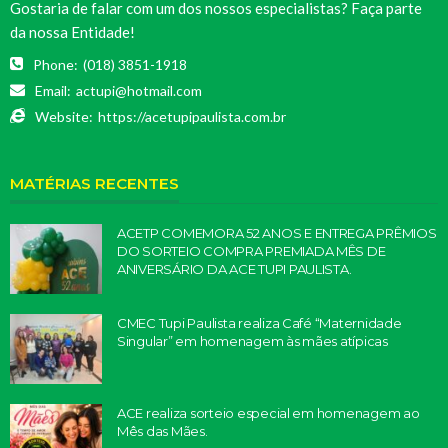
Gostaria de falar com um dos nossos especialistas? Faça parte
da nossa Entidade!
Phone:
(018) 3851-1918
Email:
actupi@hotmail.com
Website:
https://acetupipaulista.com.br
MATÉRIAS RECENTES
ACETP COMEMORA 52 ANOS E ENTREGA PRÊMIOS
DO SORTEIO COMPRA PREMIADA MÊS DE
ANIVERSÁRIO DA ACE TUPI PAULISTA.
CMEC Tupi Paulista realiza Café “Maternidade
Singular” em homenagem às mães atípicas
ACE realiza sorteio especial em homenagem ao
Mês das Mães.