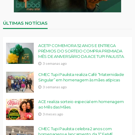
ÚLTIMAS NOTÍCIAS
ACETP COMEMORA 52 ANOS E ENTREGA
PRÊMIOS DO SORTEIO COMPRA PREMIADA
MÊS DE ANIVERSÁRIO DA ACE TUPI PAULISTA.
3 semanas ago
CMEC Tupi Paulista realiza Café “Maternidade
Singular” em homenagem às mães atípicas
3 semanas ago
ACE realiza sorteio especial em homenagem
ao Mês das Mães.
3 meses ago
CMEC Tupi Paulista celebra 2 anos com
homenagens e lançamento da 3ª FeME