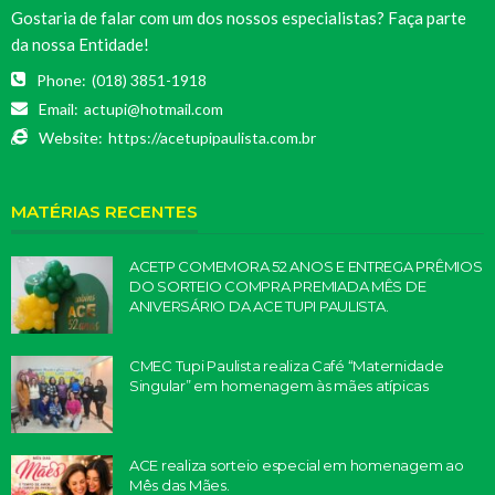
Gostaria de falar com um dos nossos especialistas? Faça parte
da nossa Entidade!
Phone:
(018) 3851-1918
Email:
actupi@hotmail.com
Website:
https://acetupipaulista.com.br
MATÉRIAS RECENTES
ACETP COMEMORA 52 ANOS E ENTREGA PRÊMIOS
DO SORTEIO COMPRA PREMIADA MÊS DE
ANIVERSÁRIO DA ACE TUPI PAULISTA.
CMEC Tupi Paulista realiza Café “Maternidade
Singular” em homenagem às mães atípicas
ACE realiza sorteio especial em homenagem ao
Mês das Mães.