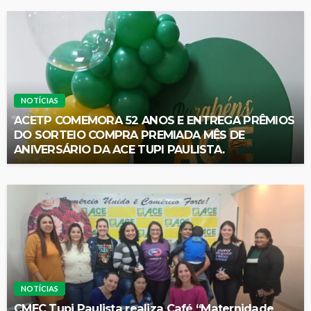
NOTÍCIAS
ACETP COMEMORA 52 ANOS E ENTREGA PRÊMIOS
DO SORTEIO COMPRA PREMIADA MÊS DE
ANIVERSÁRIO DA ACE TUPI PAULISTA.
NOTÍCIAS
CMEC Tupi Paulista realiza Café “Maternidade