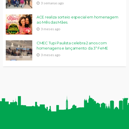
3 semanas ago
ACE realiza sorteio especial em homenagem
ao Mês das Mães.
3 meses ago
CMEC Tupi Paulista celebra 2 anos com
homenagens e lançamento da 3ª FeME
3 meses ago