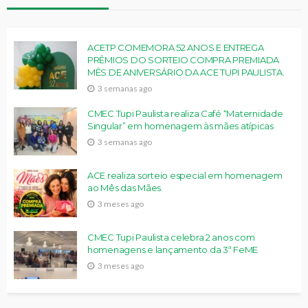
ACETP COMEMORA 52 ANOS E ENTREGA
PRÊMIOS DO SORTEIO COMPRA PREMIADA
MÊS DE ANIVERSÁRIO DA ACE TUPI PAULISTA.
3 semanas ago
CMEC Tupi Paulista realiza Café “Maternidade
Singular” em homenagem às mães atípicas
3 semanas ago
ACE realiza sorteio especial em homenagem
ao Mês das Mães.
3 meses ago
CMEC Tupi Paulista celebra 2 anos com
homenagens e lançamento da 3ª FeME
3 meses ago