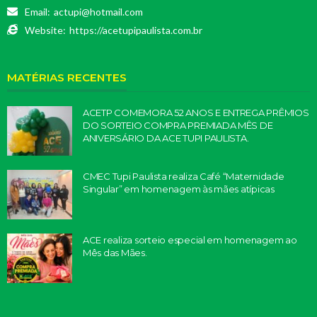
Email:
actupi@hotmail.com
Website:
https://acetupipaulista.com.br
MATÉRIAS RECENTES
ACETP COMEMORA 52 ANOS E ENTREGA PRÊMIOS
DO SORTEIO COMPRA PREMIADA MÊS DE
ANIVERSÁRIO DA ACE TUPI PAULISTA.
CMEC Tupi Paulista realiza Café “Maternidade
Singular” em homenagem às mães atípicas
ACE realiza sorteio especial em homenagem ao
Mês das Mães.