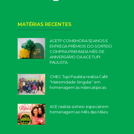
MATÉRIAS RECENTES
ACETP COMEMORA 52 ANOS E
ENTREGA PRÊMIOS DO SORTEIO
COMPRA PREMIADA MÊS DE
ANIVERSÁRIO DA ACE TUPI
PAULISTA.
CMEC Tupi Paulista realiza Café
“Maternidade Singular” em
homenagem às mães atípicas
ACE realiza sorteio especial em
homenagem ao Mês das Mães.