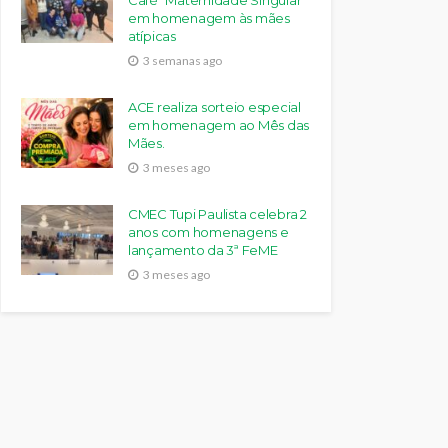
Café “Maternidade Singular”
em homenagem às mães
atípicas
3 semanas ago
ACE realiza sorteio especial
em homenagem ao Mês das
Mães.
3 meses ago
CMEC Tupi Paulista celebra 2
anos com homenagens e
lançamento da 3ª FeME
3 meses ago