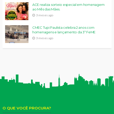
ACE realiza sorteio especial em homenagem
ao Mês das Mães.
3 meses ago
CMEC Tupi Paulista celebra 2 anos com
homenagens e lançamento da 3ª FeME
3 meses ago
O QUE VOCÊ PROCURA?