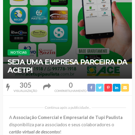
NOTÍCIAS
SEJA UMA EMPRESA PARCEIRA DA
ACETP!
305
0
VISUALIAZAÇÃO
COMPARTILHAMENTO
Continua após a publicidade..
A
Associação Comercial e Empresarial de Tupi Paulista
disponibiliza para associados e seus colaboradores o
cartão virtual de descontos
!