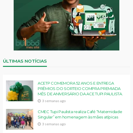
ÚLTIMAS NOTÍCIAS
ACETP COMEMORA 52 ANOS E ENTREGA
PRÊMIOS DO SORTEIO COMPRA PREMIADA
MÊS DE ANIVERSÁRIO DA ACE TUPI PAULISTA.
3 semanas ago
CMEC Tupi Paulista realiza Café “Maternidade
Singular” em homenagem às mães atípicas
3 semanas ago