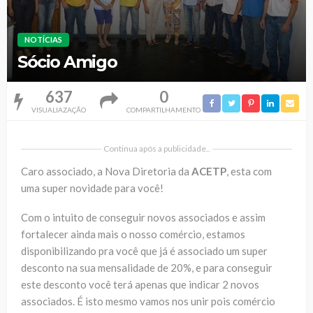
NOTÍCIAS
Sócio Amigo
637
0
VISUALIAZAÇÃO
COMPARTILHAMENTO
Continua após a publicidade..
Caro associado, a Nova Diretoria da
ACETP
, esta com
uma super novidade para você!
Com o intuito de conseguir novos associados e assim
fortalecer ainda mais o nosso comércio, estamos
disponibilizando pra você que já é associado um super
desconto na sua mensalidade de 20%, e para conseguir
este desconto você terá apenas que indicar 2 novos
associados. É isto mesmo vamos nos unir pois comércio