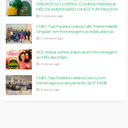
PRÊMIOS DO SORTEIO COMPRA PREMIADA
MÊS DE ANIVERSÁRIO DA ACE TUPI PAULISTA.
3 semanas ago
CMEC Tupi Paulista realiza Café “Maternidade
Singular” em homenagem às mães atípicas
3 semanas ago
ACE realiza sorteio especial em homenagem
ao Mês das Mães.
3 meses ago
CMEC Tupi Paulista celebra 2 anos com
homenagens e lançamento da 3ª FeME
3 meses ago