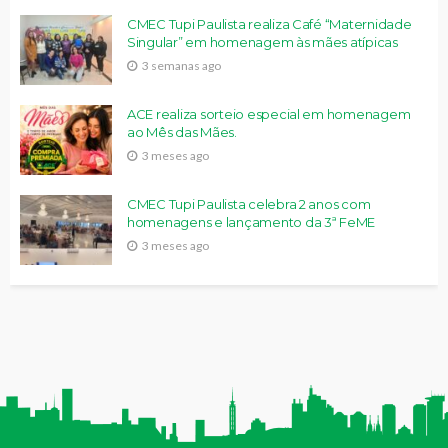
CMEC Tupi Paulista realiza Café “Maternidade
Singular” em homenagem às mães atípicas
3 semanas ago
ACE realiza sorteio especial em homenagem
ao Mês das Mães.
3 meses ago
CMEC Tupi Paulista celebra 2 anos com
homenagens e lançamento da 3ª FeME
3 meses ago