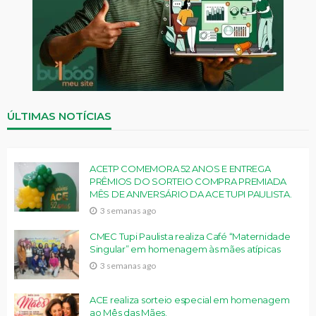
ÚLTIMAS NOTÍCIAS
ACETP COMEMORA 52 ANOS E ENTREGA
PRÊMIOS DO SORTEIO COMPRA PREMIADA
MÊS DE ANIVERSÁRIO DA ACE TUPI PAULISTA.
3 semanas ago
CMEC Tupi Paulista realiza Café “Maternidade
Singular” em homenagem às mães atípicas
3 semanas ago
ACE realiza sorteio especial em homenagem
ao Mês das Mães.