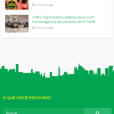
3 meses ago
CMEC Tupi Paulista celebra 2 anos com
homenagens e lançamento da 3ª FeME
3 meses ago
O QUE VOCÊ PROCURA?